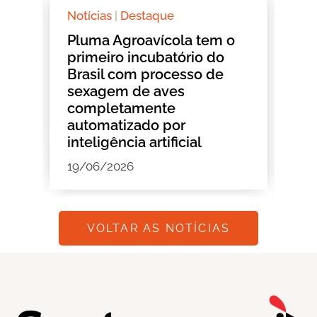
Notícias
|
Destaque
Eventos
|
Pluma Agroavícola tem o
Conbras
primeiro incubatório do
inovaçã
Brasil com processo de
negócio
sexagem de aves
acelera
completamente
transfo
automatizado por
tecnol
inteligência artificial
Busarel
19/06/2026
18/06/2
VOLTAR AS NOTÍCIAS