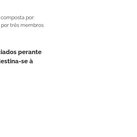
é composta por:
o por três membros
ciados perante
estina-se à