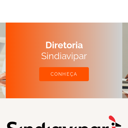
Diretoria
Sindiavipar
CONHEÇA