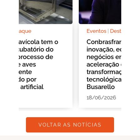
Eventos
|
Destaque
De
o
Conbrasfran 2026 debate
Si
inovação, educação e
de
negócios em meio à
Ro
aceleração das
ho
transformações
01
tecnológicas com Romeo
Busarello
18/06/2026
VOLTAR AS NOTÍCIAS