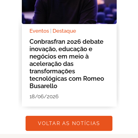
Eventos
|
Destaque
De
o
Conbrasfran 2026 debate
Si
inovação, educação e
de
negócios em meio à
Ro
aceleração das
ho
transformações
01
tecnológicas com Romeo
Busarello
18/06/2026
VOLTAR AS NOTÍCIAS