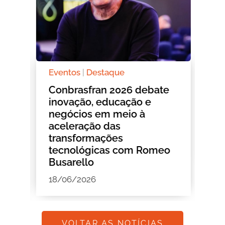
Eventos
|
Destaque
De
o
Conbrasfran 2026 debate
Si
inovação, educação e
de
negócios em meio à
Ro
aceleração das
ho
transformações
01
tecnológicas com Romeo
Busarello
18/06/2026
VOLTAR AS NOTÍCIAS