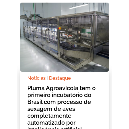
Notícias
|
Destaque
Eventos
|
De
Pluma Agroavícola tem o
Conbrasfr
primeiro incubatório do
inovação,
Brasil com processo de
negócios 
sexagem de aves
aceleraçã
completamente
transform
automatizado por
tecnológ