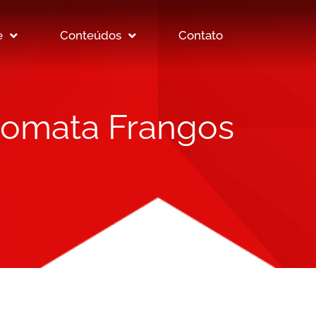
e
Conteúdos
Contato
lomata Frangos