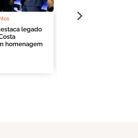
ntos
Destaque
|
Avicultura
destaca legado
Cobb reúne líderes que
 Costa
representam 75% da
em homenagem
avicultura latino-ameri
em encontro no interior
paulista
01/06/2026