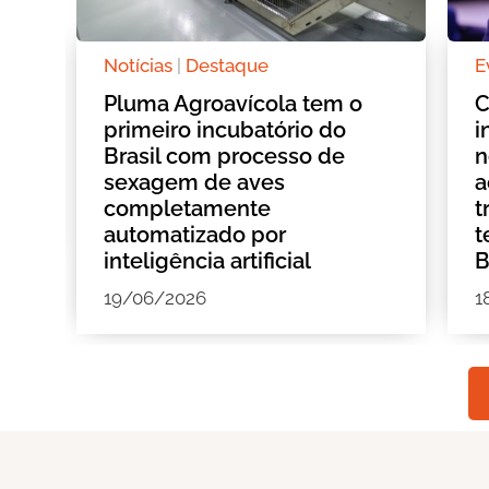
Notícias
|
Destaque
E
:
Pluma Agroavícola tem o
C
o
primeiro incubatório do
i
e
Brasil com processo de
n
sexagem de aves
a
completamente
t
automatizado por
t
inteligência artificial
B
19/06/2026
1