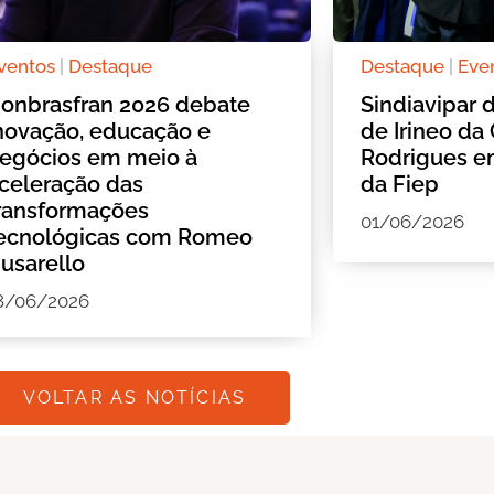
ventos
|
Destaque
Destaque
|
Eve
onbrasfran 2026 debate
Sindiavipar 
novação, educação e
de Irineo da
egócios em meio à
Rodrigues 
celeração das
da Fiep
ransformações
01/06/2026
ecnológicas com Romeo
usarello
8/06/2026
VOLTAR AS NOTÍCIAS