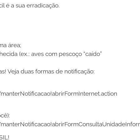
il é a sua erradicação.
ma área;
hecida (ex.: aves com pescoço “caído”
! Veja duas formas de notificação:
/manterNotificacao!abrirFormInternet.action
cê):
t/manterNotificacao!abrirFormConsultaUnidadeInfor
IL!